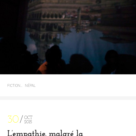
FICTION…
NÉPAL
30
OCT
2015
L’empathie, malgré la