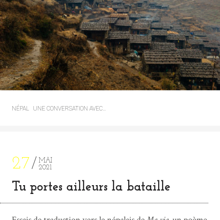
NÉPAL
UNE CONVERSATION AVEC…
27
MAI
2021
Tu portes ailleurs la bataille
Essais de traduction vers le népalais de
Ma vie
, un poème