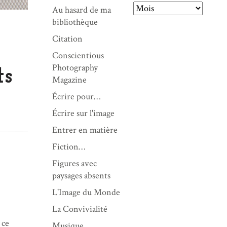
Au hasard de ma
A
bibliothèque
r
Citation
c
Conscientious
h
Photography
i
ts
Magazine
v
e
Écrire pour…
s
Écrire sur l'image
Entrer en matière
Fiction…
Figures avec
paysages absents
L'Image du Monde
La Convivialité
 ce
Musique