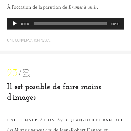
À l’occasion de la parution de
Brumes à venir
.
L
00:00
00:00
e
c
UNE CONVERSATION AVEC…
t
e
u
r
a
23
SEP
2016
u
d
Il est possible de faire moins
i
d’images
o
UNE CONVERSATION AVEC JEAN-ROBERT DANTOU
Les Murs ne parlent pas
, de Jean-Robert Dantou et