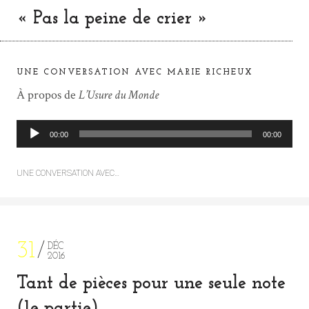
« Pas la peine de crier »
UNE CONVERSATION AVEC MARIE RICHEUX
À propos de
L’Usure du Monde
L
00:00
00:00
e
c
UNE CONVERSATION AVEC…
t
e
u
r
a
31
DÉC
2016
u
d
Tant de pièces pour une seule note
i
(1e partie)