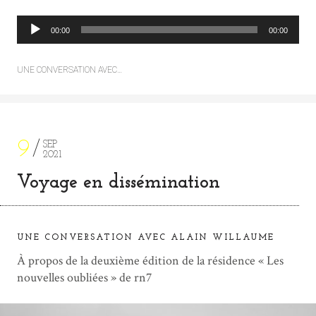
L
00:00
00:00
e
c
UNE CONVERSATION AVEC…
t
e
u
r
a
9
SEP
2021
u
d
Voyage en dissémination
i
o
UNE CONVERSATION AVEC ALAIN WILLAUME
À propos de la deuxième édition de la résidence « Les
nouvelles oubliées » de rn7