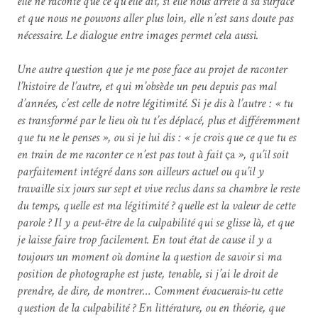
elle ne raconte que ce qu’elle dit, si elle nous arrête à sa surface
et que nous ne pouvons aller plus loin, elle n’est sans doute pas
nécessaire. Le dialogue entre images permet cela aussi.
Une autre question que je me pose face au projet de raconter
l’histoire de l’autre, et qui m’obsède un peu depuis pas mal
d’années, c’est celle de notre légitimité. Si je dis à l’autre : « tu
es transformé par le lieu où tu t’es déplacé, plus et différemment
que tu ne le penses », ou si je lui dis : « je crois que ce que tu es
en train de me raconter ce n’est pas tout à fait
ça
», qu’il soit
parfaitement intégré dans son ailleurs actuel ou qu’il y
travaille six jours sur sept et vive reclus dans sa chambre le reste
du temps, quelle est ma légitimité ? quelle est la valeur de cette
parole ? Il y a peut-être de la culpabilité qui se glisse là, et que
je laisse faire trop facilement. En tout état de cause il y a
toujours un moment où domine la question de savoir si ma
position de photographe est juste, tenable, si j’ai le droit de
prendre, de dire, de montrer… Comment évacuerais-tu cette
question de la culpabilité ? En littérature, ou en théorie, que