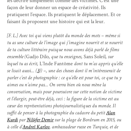
les décrire simplement comme des victimes. C’est une
façon de leur donner un espace de créativité. Ils
pratiquent l’espace. Ils pratiquent le déplacement. Et ce
faisant ils proposent une histoire qui est la leur.
[F. L.] Avec toi qui viens plutôt du monde des mots – même si
tu as une culture de l’image qui j’imagine nourrit et se nourrit
de ta culture littéraire puisque nous avons déjà parlé de films
ensemble (
Gadjo Dilo
, que tu enseignes,
Sans Soleil
, sur
lequel tu as écrit,
L’Inde Fantôme
dont tu m’as appris qu’elle
se lisait aussi… (
3
)) –, une des choses dont il m’intéresserait de
parler c’est de photographie : ce qu’elle est pour toi, ce que tu y
aimes ou n’aime pas… On verra bien où nous mène la
conversation, mais pour poursuivre sur cette notion de victime
et l’élargir, peut-être déjà, ceci : la figure de la victime est au
cœur des représentations photojournalistiques du monde. Il
suffit de penser à la photographie du cadavre du petit
Alan
Kurdi
par
Nilüfer Demir
sur la plage de Bordrum en 2015, ou
à celle d’
Andreï Karlov
, ambassadeur russe en Turquie, et de