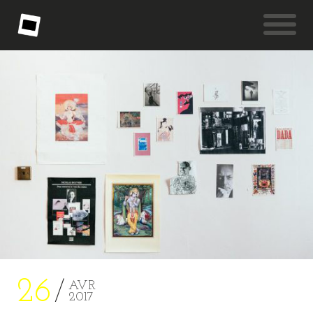
26
AVR
2017