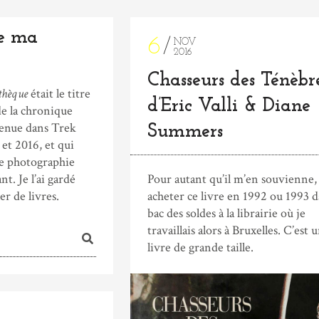
e ma
6
NOV
2016
Chasseurs des Ténèbre
thèque
était le titre
d’Eric Valli & Diane
de la chronique
 tenue dans Trek
Summers
et 2016, et qui
de photographie
t. Je l’ai gardé
Pour autant qu’il m’en souvienne, 
er de livres.
acheter ce livre en 1992 ou 1993 d
bac des soldes à la librairie où je
travaillais alors à Bruxelles. C’est 
livre de grande taille.