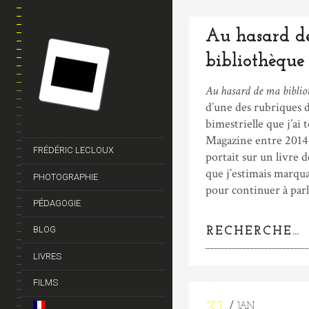
Au hasard d
bibliothèque
Au hasard de ma biblio
d’une des rubriques 
bimestrielle que j’ai
Magazine entre 2014 
FRÉDÉRIC LECLOUX
portait sur un livre 
que j’estimais marquan
PHOTOGRAPHIE
pour continuer à parl
PÉDAGOGIE
BLOG
LIVRES
FILMS
JAN