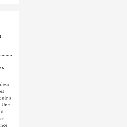
e
AS
désir
es
enir à
. Une
 de
ue
ance