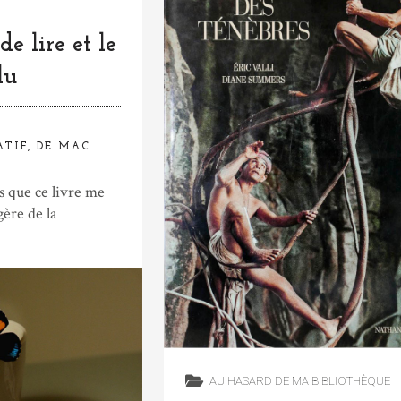
de lire et le
lu
ATIF, DE MAC
s que ce livre me
gère de la
AU HASARD DE MA BIBLIOTHÈQUE