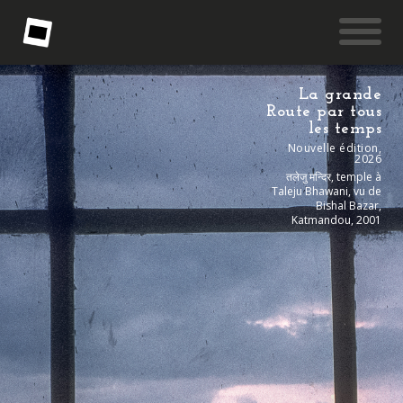
La grande
Route par tous
les temps
Nouvelle édition,
2026
तलेजु मन्दिर, temple à
Taleju Bhawani, vu de
Bishal Bazar,
Katmandou, 2001