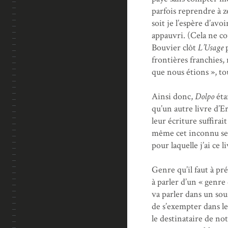
parfois reprendre à z
soit je l’espère d’av
appauvri. (Cela ne co
Bouvier clôt
L’Usage
frontières franchies,
que nous étions », t
Ainsi donc,
Dolpo
éta
qu’un autre livre d’E
leur écriture suffira
même cet inconnu se t
pour laquelle j’ai ce 
Genre qu’il faut à pré
à parler d’un « genre
va parler dans un so
de s’exempter dans l
le destinataire de no