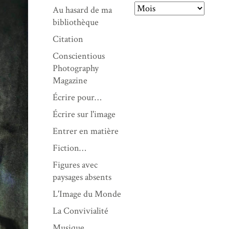
Au hasard de ma
A
bibliothèque
r
Citation
c
Conscientious
h
Photography
i
Magazine
v
e
Écrire pour…
s
Écrire sur l'image
Entrer en matière
Fiction…
Figures avec
paysages absents
L'Image du Monde
La Convivialité
Musique