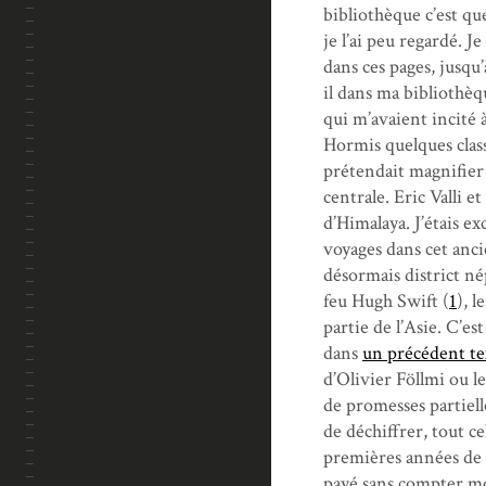
bibliothèque c’est que
je l’ai peu regardé. J
dans ces pages, jusqu’
il dans ma bibliothèq
qui m’avaient incité 
Hormis quelques class
prétendait magnifier l
centrale. Eric Valli 
d’Himalaya. J’étais ex
voyages dans cet anc
désormais district né
feu Hugh Swift (
1
), 
partie de l’Asie. C’es
dans
un précédent te
d’Olivier Föllmi ou l
de promesses partiell
de déchiffrer, tout 
premières années de r
payé sans compter mo