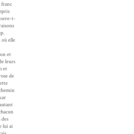
 franc
ppris
rouve-t-
raisons
up.
 où elle
e
ion et
de leurs
h et
rose de
ette
e chemin
kar
 autant
 chacun
 des
 lui ai
ais