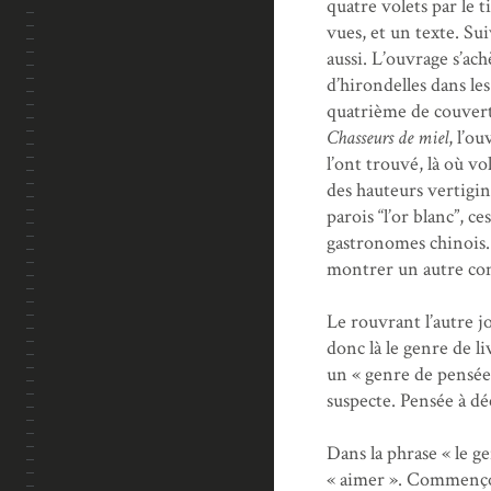
quatre volets par le 
vues, et un texte. Su
aussi. L’ouvrage s’ach
d’hirondelles dans le
quatrième de couvertu
Chasseurs de miel
, l’o
l’ont trouvé, là où v
des hauteurs vertigin
parois “l’or blanc”, c
gastronomes chinois. 
montrer un autre co
Le rouvrant l’autre jo
donc là le genre de li
un « genre de pensée
suspecte. Pensée à d
Dans la phrase « le genr
« aimer ». Commençons