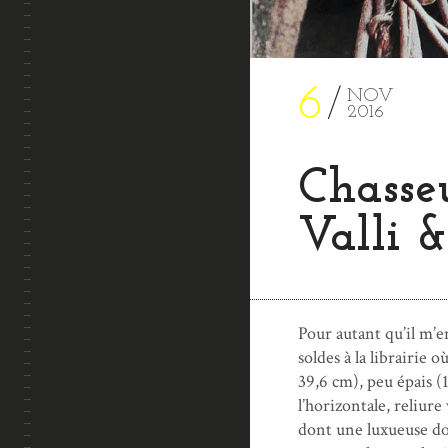
6
NOV
2016
Chasseu
Valli 
Pour autant qu’il m’e
soldes à la librairie o
39,6 cm), peu épais (
l’horizontale, reliur
dont une luxueuse do