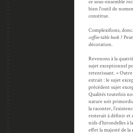
ce sous-ensemble rec
bien l’outil de nome
constitue.
Complexifions, donc.
coffee-table book
? Peut
décoration.
Revenons à la quatr
sujet exceptionnel po
retentissant. » Outre
extrait : le sujet exc
précédent sujet except
Qualités toutefois non
nature soit primordial
la raconter, l’existe
resterait à définir et
nids d’hirondelles à la
effet la majesté de la