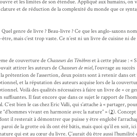
ouvre et les limites de son étendue. Appliqué aux humains, on v
nclature et de réduction de la complexité du monde que ce synt
 Quel genre de livre ? Beau-livre ? Ce que les anglo-saxons n
-être, mais c’est trop vaste. Ce n’est ni un livre de cuisine ni de
ième de couverture de
Chasseurs des Ténèbres
et à cette phrase : « 
uvait attirer les auteurs de
Chasseurs de miel
, l’ouvrage au succès
 la prétention de l’assertion, deux points sont à retenir dans cet
eptionnel, et la réputation des auteurs acquise lors de la couvertu
ionnel. Voilà des qualités nécessaires à faire un livre de « ce ge
 suffisantes. Il faut encore que dans ce sujet le rapport de l’ho
. C’est bien le cas chez Eric Valli, qui s’attache à « partager, po
nce “d’hommes vivant en harmonie avec la nature” » (
2
). Concept 
 dont il resterait à démontrer que puisse y être englobé l’arracha
 paroi de la grotte où ils ont été bâtis, mais quoi qu’il en soit, ici
 nature qui est au cœur du livre. Ç’aurait dû être aussi l’humilité 