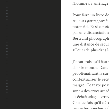
l’homme s’y aménagean
Pour faire un livre de
Ailleurs
par rapport à
potentiel. Et si cet
ai
par une distanciatio
Bertrand photographie
une distance de sécur
ailleurs de plus dans la
J’ajouterais qu’il fa
dans le monde. Dans le
problématisant la sur
contextualiser le réci
maigre. Ce texte pose
sont « des crocs acéré
l’« échafaudage extra
Chaque fois qu’il a é
toutes les bouches » (