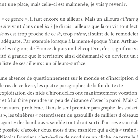
t une place, mais celle-ci est malmenée, je vais y revenir.
 « ce genre », il faut encore un ailleurs. Mais un ailleurs
ailleurs 
 qui
vivant dans quel
ici
? Je dirais : ailleurs que là où vit tout lec
lleurs
est trop proche de ce
là
, trop
même
, il suffit de le remodele
n adéquate. Par exemple lorsque à la même époque Yann Arthus-
 les régions de France depuis un hélicoptère, c’est significati
ité si grande que le territoire ainsi déshumanisé en devient un
 liste de ses ailleurs : un ailleurs-surface.
ut une absence de questionnement sur le monde et d’inscription d
 cas de ce livre, les quatre paragraphes de la fin du texte
exploitation des nids d’hirondelles ont manifestement vocation
t et à lui faire prendre un peu de distance d’avec la paroi. Mais c’
 un autre problème. Dans le seul premier paragraphe, les stalact
s », les ténèbres « retentissent du gazouillis de milliers d’oiseaux
vagant » des bambous « semble tout droit sorti d’un rêve surréali
té possible d’accoler deux mots d’une manière qui a déjà « traîné
Nicolas Bouvier), c’est-à-dire de produire un cliché, ce texte le f