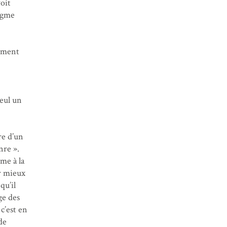
oit
agme
omment
Seul un
re d’un
nre ».
mme à la
ur mieux
qu’il
ge des
 c’est en
de