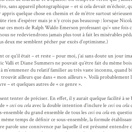
éro, sans appareil photographique – et si cela devait m’échoir, q
oir appris quelque chose en chemin et de m’être surtout sérieuse
ûte rien d’espérer mais je n’y crois pas beaucoup : lorsque Nicol
par ces mots de Ralph Waldo Emerson professant qu’« une fois c
 nous ne redeviendrons jamais plus tout à fait les misérables péd
ous deux me semblent pécher par excès d’optimisme.)
nt ce qu’il était – et reste – pour moi, j’ai sans doute un jour im
ric Valli et Diane Summers ne pouvait qu’être fait du même bois
it à m’emmener du relatif familier au très vaste inconnu, quand b
rouvât ailleurs que dans « mon ailleurs ». Voilà probablement l
livre – et quelques autres de « ce genre ».
sent tenter de préciser. En effet, il y aurait quelque facilité à se
 de »
ceci
ou
cela
avec la double intention d’inclure le
ceci
ou
cela
d
us-ensemble du grand ensemble de tous les
ceci
ou
cela
en questio
e même temps de définir ce sous-ensemble, la formule établissan
tre parole une connivence par laquelle il est présumé entendre 