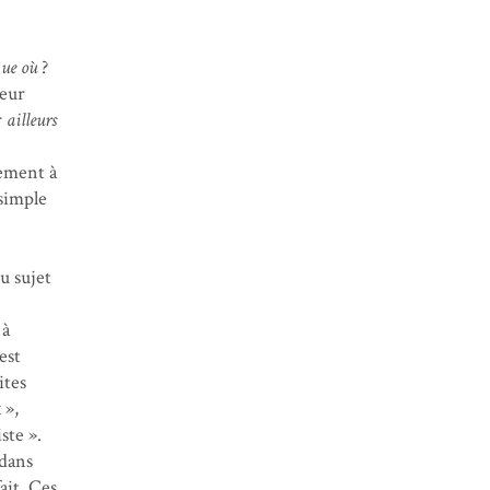
que où
?
teur
r
ailleurs
vement à
 simple
u sujet
 à
est
ites
 »,
ste ».
 dans
ait. Ces