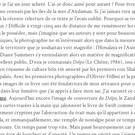
 je l’ai un jour acheté. L’ai-je donc aimé pour autant ? Pour être
e ne connais pas les îles de la mer d’Andaman. Si j’ai jamais rien a
à la récente relecture de ce texte je l’avais oublié. Pourquoi se t
ue ? Difficile à vingt-cinq ans de distance de me remémorer les 
à le posséder, mais j’imagine que ses auteurs y sont pour beauco
iques, la photographie ne m’intéressait alors que dans la mesure
e territoire que je souhaitais voir magnifié : l’Himalaya et l’Asi
et Diane Summers s’y entendaient alors en matière de magnificat
cellent public. D’eux je connaissais
Dolpo
(Le Chêne, 1986), issu 
ien royaume de culture bön tôt annexé par les premiers rois Sha
palais. Avec les premières photographies d’Olivier Föllmi et la p
les images de ce livre ont été fondatrices de mon attirance pour c
t dans leur lumière que j’ai appris à faire mon sac. J’ai raconté c
xte
. Aujourd’hui encore l’image de couverture de
Dolpo,
le Zans
es cartes tracées à la main qui jalonnent le livre de Swift comme
ement cryptées par l’abstraction du trait mais qu’il appartient à
cela, et immanquablement, me remplit de nostalgie pour ce temps
oute. Un temps passé trop vite. Mais passé heureusement car je
n écot de lourdeur et d’opacité. Un temps en vérité que j’aimer