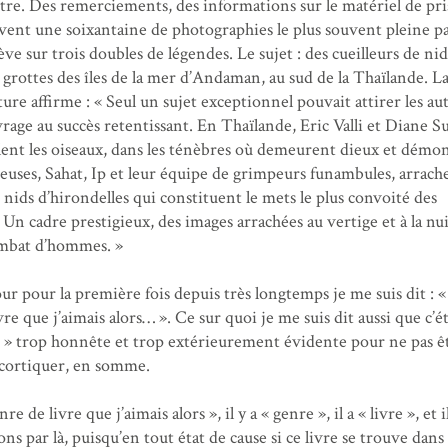
titre. Des remerciements, des informations sur le matériel de pri
ivent une soixantaine de photographies le plus souvent pleine pa
ève sur trois doubles de légendes. Le sujet : des cueilleurs de nid
s grottes des îles de la mer d’Andaman, au sud de la Thaïlande. L
re affirme : « Seul un sujet exceptionnel pouvait attirer les au
uvrage au succès retentissant. En Thaïlande, Eric Valli et Diane
olent les oiseaux, dans les ténèbres où demeurent dieux et démo
euses, Sahat, Ip et leur équipe de grimpeurs funambules, arrach
es nids d’hirondelles qui constituent le mets le plus convoité des
Un cadre prestigieux, des images arrachées au vertige et à la nu
mbat d’hommes. »
ur pour la première fois depuis très longtemps je me suis dit : « 
vre que j’aimais alors… ». Ce sur quoi je me suis dit aussi que c’ét
 » trop honnête et trop extérieurement évidente pour ne pas ê
écortiquer, en somme.
e de livre que j’aimais alors », il y a « genre », il a « livre », et i
 par là, puisqu’en tout état de cause si ce livre se trouve dans