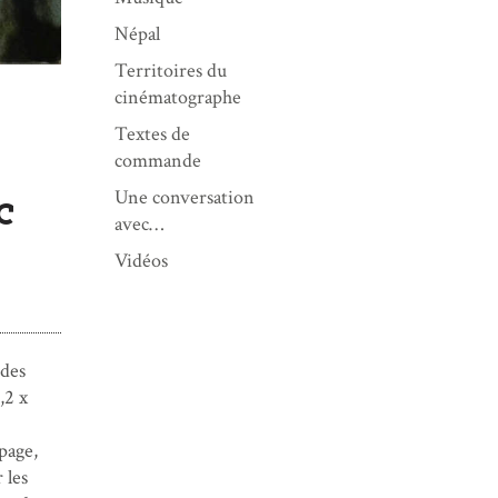
Népal
Territoires du
cinématographe
Textes de
commande
Une conversation
c
avec…
Vidéos
 des
,2 x
page,
 les