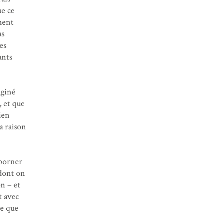
ue ce
ment
as
es
ants
aginé
, et que
ien
a raison
 borner
ont on
n – et
t avec
ce que