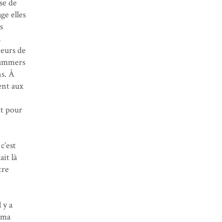
se de
ge elles
s
a
teurs de
 Summers
ns. À
ent aux
it pour
c’est
ait là
tre
l y a
 ma