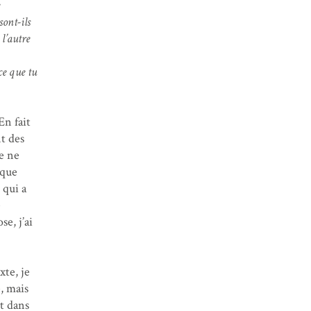
sont-ils
l’autre
ce que tu
En fait
t des
Je ne
 que
 qui a
e
e, j’ai
xte, je
, mais
t dans