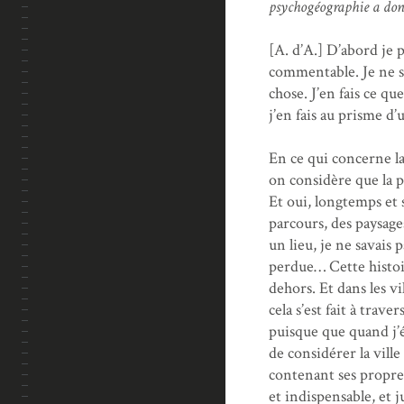
psychogéographie a donn
[A. d’A.] D’abord je 
commentable. Je ne su
chose. J’en fais ce qu
j’en fais au prisme d
En ce qui concerne la 
on considère que la p
Et oui, longtemps et 
parcours, des paysage
un lieu, je ne savais p
perdue… Cette histoi
dehors. Et dans les vi
cela s’est fait à trav
puisque que quand j’é
de considérer la vil
contenant ses propres 
et indispensable, et j