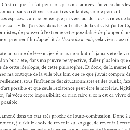
 C’est ce que j’ai fait pendant quarante années. J’ai vécu dans les
ovoquant sans arrêt ces rencontres violentes, en me perdant
es espaces. Donc je pense que j’ai vécu au-delà des termes de l
vécu la ville. J’ai vécu dans les entrailles de la ville. Et j’ai tenté
onnistes, de pousser à l’extrême cette possibilité de plonger dans
i mon premier film s’appelait
Le Ventre du monde
, cela vient aussi d
doute un crime de lèse-majesté mais mon but n’a jamais été de vivr
n but a été, dans ma pauvre perspective, d’aller plus loin que 
 de cette idéologie, de cette philosophie. Et donc, de la même 
ser ma pratique de la ville plus loin que ce que j’avais compris de
eillement, sous l’influence des situationnistes et des punks, face
s d’art possible et que seule l’existence peut être le matériau légi
r, j’ai vécu cette impossibilité de rien faire si ce n’est de vivre d
 possible.
’a amené dans un état très proche de l’auto-combustion. Donc à 
nt, j’ai fait le choix de revenir au langage, de revenir à cette
r une histoire, ce qui est le geste le plus ancien de l’homme. Le f