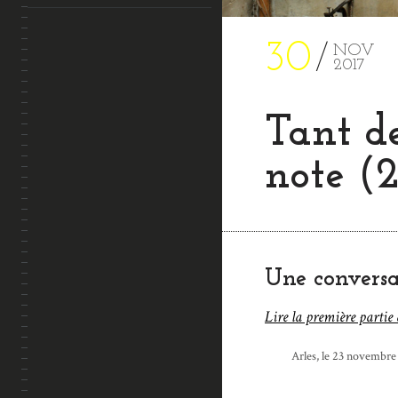
30
NOV
2017
Tant de
note (2
Une conversat
Lire la première partie 
Arles, le 23 novembre