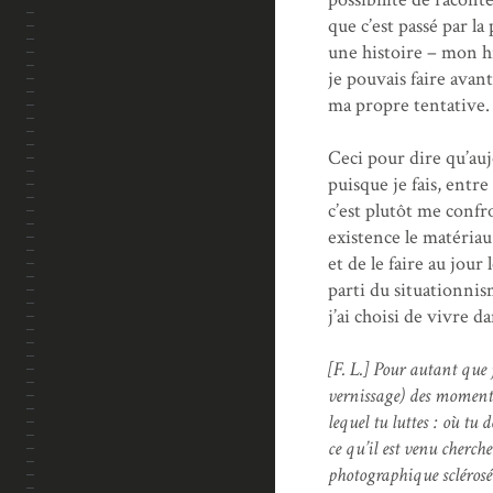
que c’est passé par l
une histoire – mon hi
je pouvais faire avan
ma propre tentative.
Ceci pour dire qu’auj
puisque je fais, entre
c’est plutôt me confr
existence le matériau
et de le faire au jour
parti du situationnis
j’ai choisi de vivre d
[F. L.] Pour autant que j
vernissage) des moments
lequel tu luttes : où tu
ce qu’il est venu cherch
photographique sclérosée