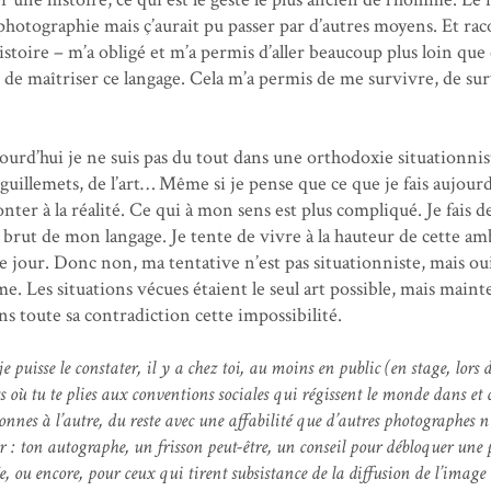
a photographie mais ç’aurait pu passer par d’autres moyens. Et ra
stoire – m’a obligé et m’a permis d’aller beaucoup plus loin que
t de maîtriser ce langage. Cela m’a permis de me survivre, de sur
ourd’hui je ne suis pas du tout dans une orthodoxie situationnis
 guillemets, de l’art… Même si je pense que ce que je fais aujourd
onter à la réalité. Ce qui à mon sens est plus compliqué. Je fais 
 brut de mon langage. Je tente de vivre à la hauteur de cette am
 le jour. Donc non, ma tentative n’est pas situationniste, mais oui
me. Les situations vécues étaient le seul art possible, mais main
ans toute sa contradiction cette impossibilité.
e puisse le constater, il y a chez toi, au moins en public (en stage, lors 
 où tu te plies aux conventions sociales qui régissent le monde dans et 
 donnes à l’autre, du reste avec une affabilité que d’autres photographes n
er : ton autographe, un frisson peut-être, un conseil pour débloquer une
, ou encore, pour ceux qui tirent subsistance de la diffusion de l’image :