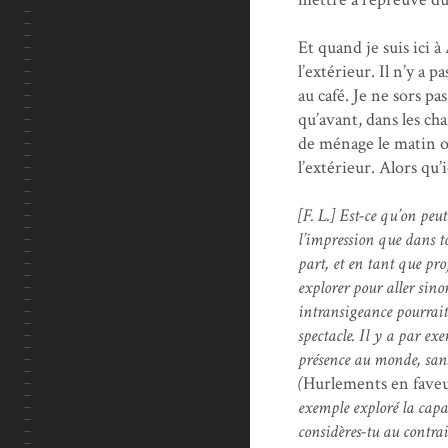
Et quand je suis ici 
l’extérieur. Il n’y a p
au café. Je ne sors p
qu’avant, dans les ch
de ménage le matin ou
l’extérieur. Alors qu’ic
[F. L.] Est-ce qu’on peut
l’impression que dans to
part, et en tant que proj
explorer pour aller sino
intransigeance pourrait 
spectacle. Il y a par e
présence au monde, san
(
Hurlements en faveu
exemple exploré la capa
considères-tu au contra