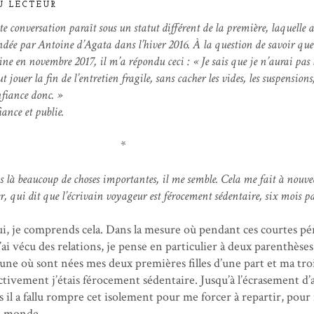
U LECTEUR
te conversation paraît sous un statut différent de la première, laquelle a
dée par Antoine d’Agata dans l’hiver 2016. À la question de savoir que
oine en novembre 2017, il m’a répondu ceci : « Je sais que je n’aurai pas 
 jouer la fin de l’entretien fragile, sans cacher les vides, les suspensions
onfiance donc. »
iance et publie.
*
is là beaucoup de choses importantes, il me semble. Cela me fait à nouv
, qui dit que l’écrivain voyageur est férocement sédentaire, six mois p
i, je comprends cela. Dans la mesure où pendant ces courtes pé
j’ai vécu des relations, je pense en particulier à deux parenthèses
une où sont nées mes deux premières filles d’une part et ma tr
fectivement j’étais férocement sédentaire. Jusqu’à l’écrasement d’a
s il a fallu rompre cet isolement pour me forcer à repartir, pou
u monde.