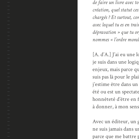
de faire un livre avec 
création, quel statut ce
chargés ? Et surtout, co
avec lequel tu es en tra
dépravation » que tu org
nommes « l’ordre moral
[A. d’A.] J’ai eu une 
je suis dans une logi
enjeux, mais parce que
suis pas là pour le pl
j’estime être dans un
été ou est un spectate
honnêteté d’être en fa
à donner, à mon sens
Avec un éditeur, un g
ne suis jamais dans u
parce que me battre 