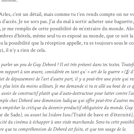
à Arles, c’est un détail, mais comme tu t’en rends compte on ne vo
as d’accès. Je ne sors pas. J’ai du mal à sortir acheter une baguette, 
as, je me remplis de cette possibilité de m’extraire du monde. Alo
ambres d’hôtels, même seul tu es exposé au monde, que ce soit 
 la possibilité que la réception appelle, tu es toujours sous le c
i, il n’y a rien de cela.
 parler un peu de Guy Debord ? Il est très présent dans tes textes. Toutefo
n rapport à son œuvre, considérée en tant qu’ « art de la guerre » (
1
) d
et de dépassement de l’art d’autre part, il y a peut-être une piste qui re
n plus loin du moins ailleurs. Je me demande si tu es allé au bout de ce 
avoir de constructif plutôt que d’auto-destructeur pour lutter contre l’ar
xemple chez Debord une dimension ludique qui offre peut-être d’autres m
s empêcher la critique du devenir-productif obligatoire du monde. Guy
r de Sade
), ou avant lui Isidore Isou (
Traité de bave et d’éternité
)
cité du cinéma à échapper à une visée marchande. Sens-tu cette possibil
ire que ta compréhension de Debord est faite, et que ton usage de la