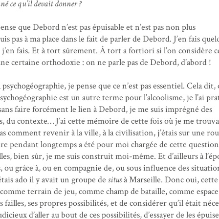
é ce qu’il devait donner ?
pense que Debord n’est pas épuisable et n’est pas non plus
is pas à ma place dans le fait de parler de Debord. J’en fais que
e j’en fais. Et à tort sûrement. À tort a fortiori si l’on considère 
’une certaine orthodoxie : on ne parle pas de Debord, d’abord !
psychogéographie, je pense que ce n’est pas essentiel. Cela dit, o
sychogéographie est un autre terme pour l’alcoolisme, je l’ai pra
sans faire forcément le lien à Debord, je me suis imprégné des
s, du contexte… J’ai cette mémoire de cette fois où je me trouva
as comment revenir à la ville, à la civilisation, j’étais sur une ro
re pendant longtemps a été pour moi chargée de cette question
lles, bien sûr, je me suis construit moi-même. Et d’ailleurs à l’é
ers, ou grâce à, ou en compagnie de, ou sous influence des situatio
tais ado il y avait un groupe de
situs
à Marseille. Donc oui, cette
le comme terrain de jeu, comme champ de bataille, comme espace
failles, ses propres possibilités, et de considérer qu’il était néce
udicieux d’aller au bout de ces possibilités, d’essayer de les épuise