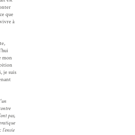
conter
 ce que
vivre à
te,
’hui
de mon
bition
, je suis
tenant
d’un
contre
’ont pas,
 pratique
 l’envie