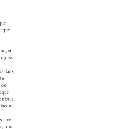
lque
ce que
ui, si
tiquée.
is dans
ute
 du
poque
nnistes,
 façon
ssaire,
r, tout