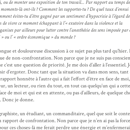
toi, ou de monter une exposition de ton travail… Par rapport au temps de
s moments-là ont-ils ? Comment les supportes-tu ? De quel taux d’ennui 
mment évites-tu d’être gagné par un sentiment d’hypocrisie à l’égard de 
in de vivre ce moment échappant à l’« exutoire dans la violence et la
anises par ailleurs pour lutter contre l’anesthésie des sens imposée par 
 » ou l’ « ordre économique » du monde ?
longue et douloureuse discussion à ce sujet pas plus tard qu’hier. 
que de non-confrontation. Non parce que je ne suis pas conscien
 c’est une question de priorité. Je me dois d’aller à l’essentiel. 
aisir d’ergoter. Donc tant que la situation va dans mon sens, tant
 rapport honnête à l’autr
e
qui a fait l’effort d’être en face de moi,
ur, un lecteur, ou rien du tout, en tout cas quelqu’un qui a cett
ce de moi et qui est en attente, ou pas d’ailleurs, de quelque chos
. Donc je donne.
raphiste, un étudiant, un commanditaire, quel que soit le conte
n rapport de confrontation. Non parce que je n’en ai pas la force
pour ces choses-là me ferait perdre une énergie et m’enfermerai