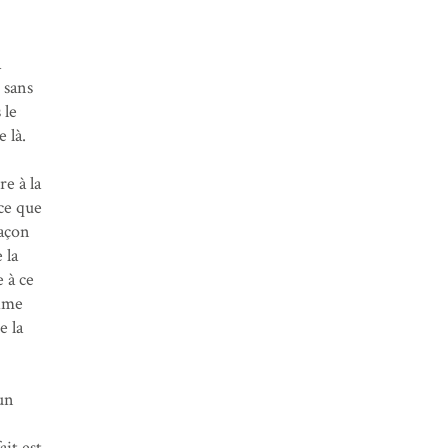
a
, sans
 le
e là.
e à la
ce que
façon
 la
 à ce
time
e la
un
ait est