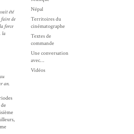
Népal
vait été
Territoires du
 faire de
cinématographe
la force
, la
Textes de
commande
Une conversation
avec…
Vidéos
eau
ar an.
riodes
 de
oisième
illeurs,
r me