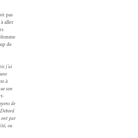
it pas
à aller
rs
la femme
oup de
is j’ai
’une
ste à
que son
t-
oyens de
 Debord
, ont par
ité, ou