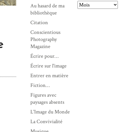
Au hasard de ma
A
bibliothèque
r
Citation
c
Conscientious
h
Photography
i
e
Magazine
v
e
Écrire pour…
s
Écrire sur l'image
Entrer en matière
Fiction…
Figures avec
paysages absents
L'Image du Monde
La Convivialité
Musique