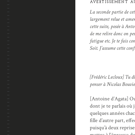
AVERTISSEMENT A
La seconde partie de cet
largement relue et amen
cette suite, posée à Ant
de me relire donc on peut
fatigue etc. Je te fais c
Soit. J’assume cette conf
[Frédéric Lecloux] Tu d
penser à Nicolas Bouvier
[Antoine d’Agata] Ou
dont je te parlais où 
quelques années chac
fille d’autre part, ef
puisqu’à deux reprise
mettre à l’épreuve d