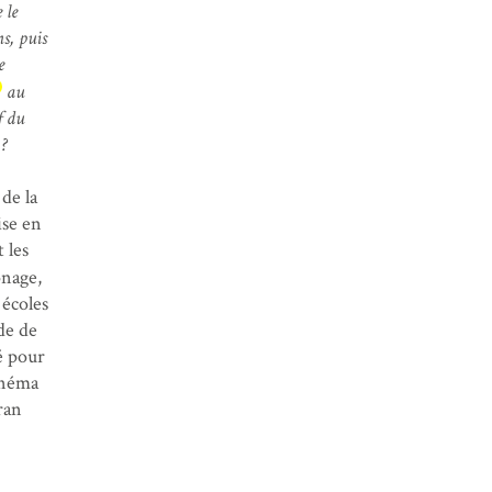
 le
s, puis
e
au
f du
?
 de la
ise en
 les
onage,
 écoles
de de
té pour
cinéma
ran