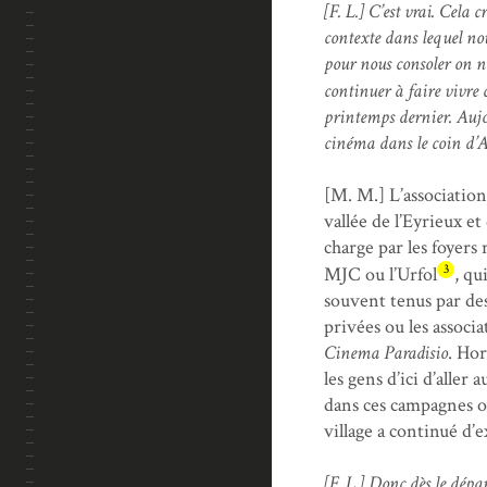
[F. L.] C’est vrai. Cela
contexte dans lequel no
pour nous consoler on n
continuer à faire vivre c
printemps dernier. Aujou
cinéma dans le coin d’Ar
[M. M.] L’association 
vallée de l’Eyrieux e
charge par les foyers 
3
MJC ou l’Urfol
, qu
souvent tenus par des
privées ou les associ
Cinema Paradisio
. Hor
les gens d’ici d’alle
dans ces campagnes on
village a continué d’e
[F. L.] Donc dès le dépa