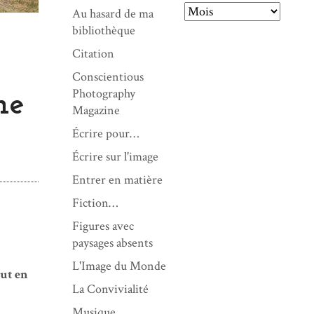
Au hasard de ma
A
bibliothèque
r
Citation
c
Conscientious
h
Photography
i
he
Magazine
v
e
Écrire pour…
s
Écrire sur l'image
Entrer en matière
Fiction…
Figures avec
paysages absents
L'Image du Monde
eut en
La Convivialité
Musique