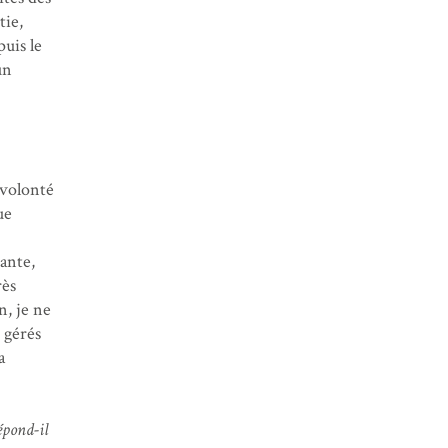
tie,
puis le
un
e volonté
ue
ante,
rès
n, je ne
 gérés
a
épond-il