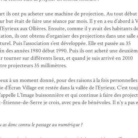
t ils ont pu acheter une machine de projection. Au tout début 
ur but était de faire une séance par mois. Il y en a eu d’abord à
 l’Eyrieux aux Ollières. Ensuite, comme il y avait des habitants d
iation, ils ont obtenu d’organiser des projections dans une salle 
urel. Puis l’association s’est développée. Elle est passée au 35
 fin des années 1980 début 1990. Puis ils ont acheté une deuxièm
tourner sur différents lieux, et quand je suis arrivé en 2010
atre projecteurs 35 millimètres.
 deux à un moment donné, pour des raisons à la fois personnelles
 d’Écran Village est restée dans la vallée de l’Eyrieux. C’est tou
s’appelle L’Image buissonnière et qui continue à faire des projec
nt-Étienne-de-Serre je crois, avec peu de bénévoles. Il n’y a pas 
 tu as donc connu le passage au numérique ?