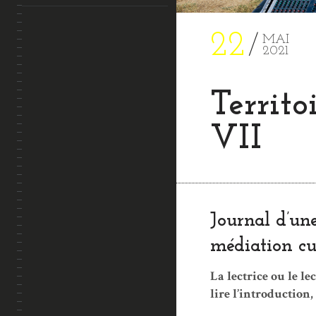
22
MAI
2021
Territ
VII
Journal d’une
médiation cu
La lectrice ou le l
lire l’introduction