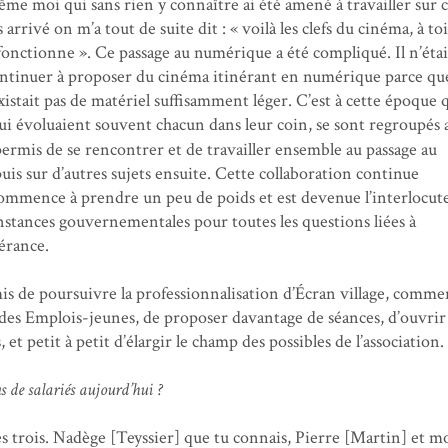
me moi qui sans rien y connaître ai été amené à travailler sur 
 arrivé on m’a tout de suite dit : « voilà les clefs du cinéma, à to
 fonctionne ». Ce passage au numérique a été compliqué. Il n’étai
ontinuer à proposer du cinéma itinérant en numérique parce qu
istait pas de matériel suffisamment léger. C’est à cette époque q
ui évoluaient souvent chacun dans leur coin, se sont regroupés 
 permis de se rencontrer et de travailler ensemble au passage au
is sur d’autres sujets ensuite. Cette collaboration continue
commence à prendre un peu de poids et est devenue l’interlocut
nstances gouvernementales pour toutes les questions liées à
nérance.
s de poursuivre la professionnalisation d’Écran village, comm
 des Emplois-jeunes, de proposer davantage de séances, d’ouvrir
 et petit à petit d’élargir le champ des possibles de l’association.
s de salariés aujourd’hui ?
trois. Nadège [Teyssier] que tu connais, Pierre [Martin] et mo