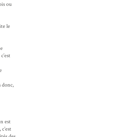
ois ou
te le
de
c’est
e
s donc,
n est
 c’est
ités des