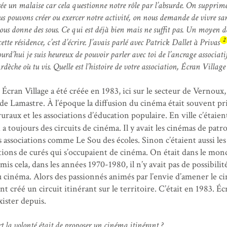
 crée un malaise car cela questionne notre rôle par l’absurde. On supprime
us pouvons créer ou exercer notre activité, on nous demande de vivre san
ous donne des sous. Ce qui est déjà bien mais ne suffit pas. Un moyen d
2
ette résidence, c’est d’écrire. J’avais parlé avec Patrick Dallet à Privas
rd’hui je suis heureux de pouvoir parler avec toi de l’ancrage associati
dèche où tu vis. Quelle est l’histoire de votre association, Écran Village 
Écran Village a été créée en 1983, ici sur le secteur de Vernoux,
t de Lamastre. À l’époque la diffusion du cinéma était souvent pr
ruraux et les associations d’éducation populaire. En ville c’étaient
i a toujours des circuits de cinéma. Il y avait les cinémas de patr
 associations comme Le Sou des écoles. Sinon c’étaient aussi les
ations de curés qui s’occupaient de cinéma. On était dans le mon
mis cela, dans les années 1970-1980, il n’y avait pas de possibili
r au cinéma. Alors des passionnés animés par l’envie d’amener le 
t créé un circuit itinérant sur le territoire. C’était en 1983. Éc
xister depuis.
rt la volonté était de proposer un cinéma itinérant ?