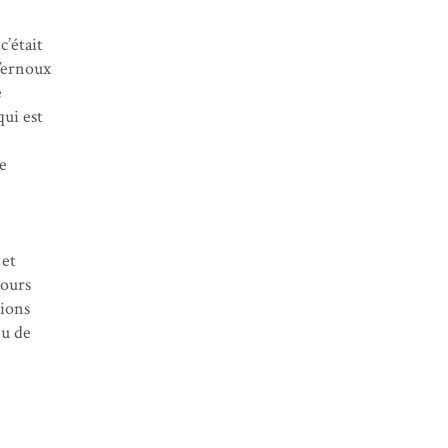
c’était
 Vernoux
e
qui est
e
 et
jours
tions
eu de