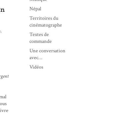
Népal
on
Territoires du
cinématographe
,
Textes de
commande
Une conversation
avec…
Vidéos
argent
 mal
nous
vivre