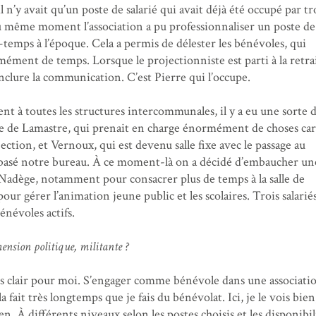
l n’y avait qu’un poste de salarié qui avait déjà été occupé par tr
 même moment l’association a pu professionnaliser un poste de
-temps à l’époque. Cela a permis de délester les bénévoles, qui
ment de temps. Lorsque le projectionniste est parti à la retrai
nclure la communication. C’est Pierre qui l’occupe.
rent à toutes les structures intercommunales, il y a eu une sorte 
pe de Lamastre, qui prenait en charge énormément de choses car 
ection, et Vernoux, qui est devenu salle fixe avec le passage au
basé notre bureau. À ce moment-là on a décidé d’embaucher un
Nadège, notamment pour consacrer plus de temps à la salle de
our gérer l’animation jeune public et les scolaires. Trois salarié
énévoles actifs.
mension politique, militante ?
ès clair pour moi. S’engager comme bénévole dans une associatio
a fait très longtemps que je fais du bénévolat. Ici, je le vois bien,
n. À différents niveaux selon les postes choisis et les disponibil