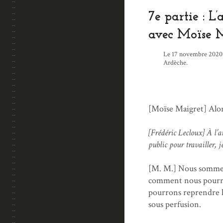
7e partie : L
avec Moïse M
Le 17 novembre 2020 
Ardèche.
[Moïse Maigret] Alors
[Frédéric Lecloux] À l’ar
public pour travailler, j
[M. M.] Nous sommes t
comment nous pourrio
pourrons reprendre le
sous perfusion.