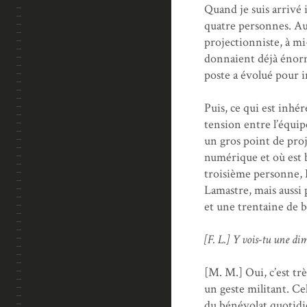
Quand je suis arrivé i
quatre personnes. Au
projectionniste, à mi
donnaient déjà énormé
poste a évolué pour i
Puis, ce qui est inhé
tension entre l’équi
un gros point de proj
numérique et où est 
troisième personne, 
Lamastre, mais aussi p
et une trentaine de b
[F. L.] Y vois-tu une di
[M. M.] Oui, c’est tr
un geste militant. Cel
du bénévolat quotidie