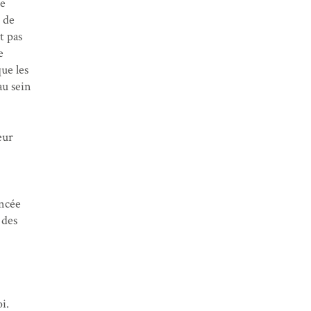
ce
i de
t pas
e
ue les
au sein
eur
encée
 des
i.