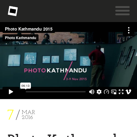
7
MAR
2016