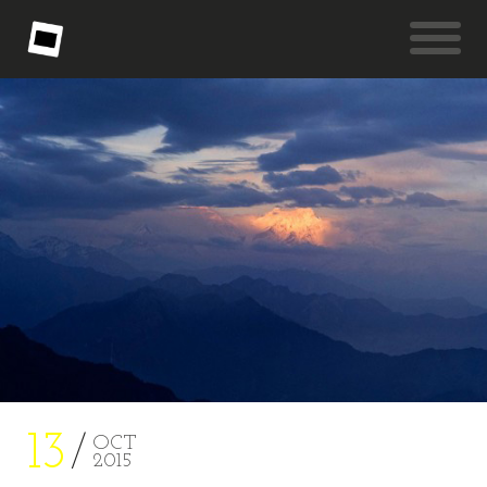
13
OCT
2015