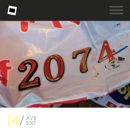
14
AVR
2017