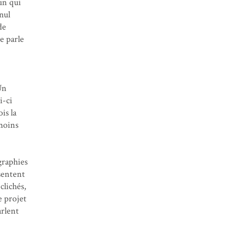
un qui
nul
de
e parle
Un
i-ci
is la
 moins
graphies
sentent
clichés,
e projet
arlent