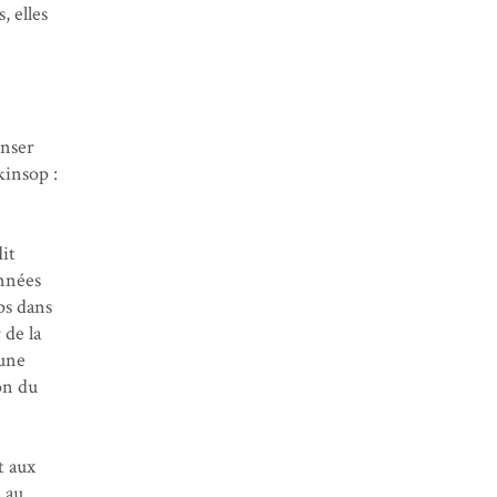
, elles
enser
kinsop :
dit
années
ps dans
 de la
 une
on du
t aux
, au