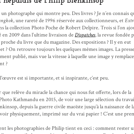
l népalais de Philip Blenkinsop
t un photographe qui montre peu. Des livres ? Je n’en connais q
Bangkok
, une rareté de 1996 réservée aux collectionneurs, et
Extr
ns la collection Photo Poche de Robert Delpire. Trois si l’on aj
ié en 2009 dans l’ultime livraison de
Dispatches
, la revue fondée 
s proche du livre que du magazine. Des expositions ? Il y en eut
et ? On retrouve toujours les quelques mêmes images. La presse
ment publié, mais vue la vitesse à laquelle une image y remplac
nt ?
’œuvre est si importante, et si inspirante, c’est peu.
 que relève du miracle la chance qui nous fut offerte, lors de la
Photo Kathmandu en 2015, de voir une large sélection du travai
nkinsop, depuis la guerre civile maoïste jusqu’à la naissance de l
 voir physiquement, imprimé sur du vrai papier ! C’est une pre
nt les photographies de Philip tient en ceci : comment rester u