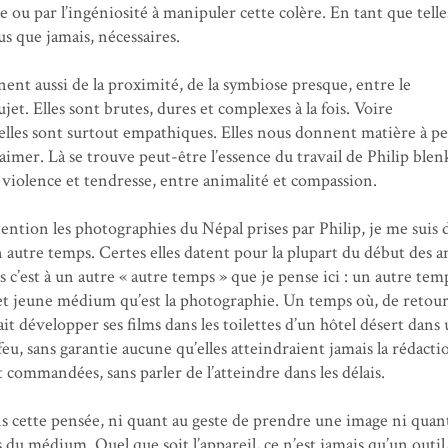
e ou par l’ingéniosité à manipuler cette colère. En tant que telles
lus que jamais, nécessaires.
nent aussi de la proximité, de la symbiose presque, entre le
et. Elles sont brutes, dures et complexes à la fois. Voire
 elles sont surtout empathiques. Elles nous donnent matière à p
aimer. Là se trouve peut-être l’essence du travail de Philip blen
 violence et tendresse, entre animalité et compassion.
ention les photographies du Népal prises par Philip, je me suis 
n autre temps. Certes elles datent pour la plupart du début des 
s c’est à un autre « autre temps » que je pense ici : un autre tem
 et jeune médium qu’est la photographie. Un temps où, de retour
llait développer ses films dans les toilettes d’un hôtel désert dans
feu, sans garantie aucune qu’elles atteindraient jamais la rédacti
t commandées, sans parler de l’atteindre dans les délais.
s cette pensée, ni quant au geste de prendre une image ni quan
du médium. Quel que soit l’appareil, ce n’est jamais qu’un outil