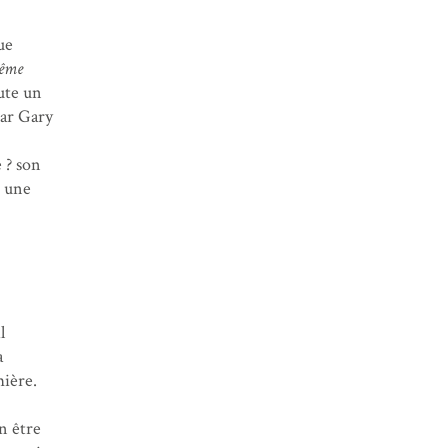
ue
ême
oute un
par Gary
 ? son
e une
l
a
mière.
n être