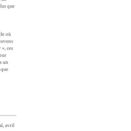
lus que
cle où
pouvons
 », ces
leur
s un
e que
, avril