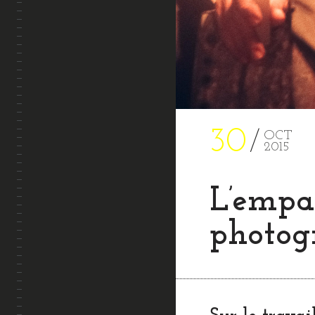
30
OCT
2015
L’empa
photog