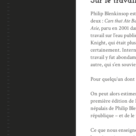
Sur le travai
Philip Blenkinsop es
deux :
Cars that Ate 
Asie
, paru en 2001 da
travail sur l’eau publ
Knight, qui était plu
certainement. Intern
travail y fut abondam
autre, qui s’en souvie
Pour quelqu’un dont l
On peut alors estimer
première édition de 
népalais de Philip Ble
république – et de le
Ce que nous enseigne