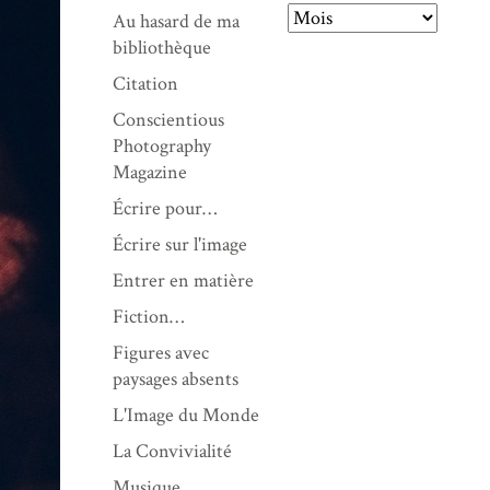
Au hasard de ma
A
bibliothèque
r
Citation
c
Conscientious
h
Photography
i
Magazine
v
e
Écrire pour…
s
Écrire sur l'image
Entrer en matière
Fiction…
Figures avec
paysages absents
L'Image du Monde
La Convivialité
Musique