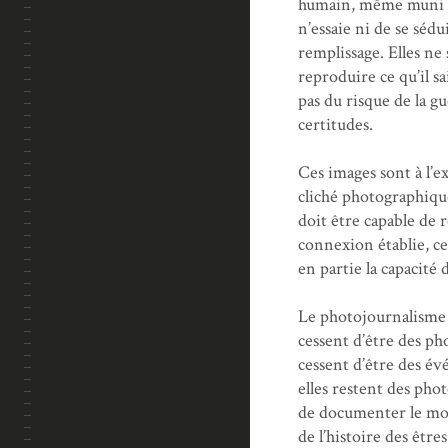
humain, même muni d’
n’essaie ni de se séd
remplissage. Elles n
reproduire ce qu’il s
pas du risque de la g
certitudes.
Ces images sont à l’e
cliché photographique 
doit être capable de r
connexion établie, ce
en partie la capacité 
Le photojournalisme r
cessent d’être des p
cessent d’être des év
elles restent des pho
de documenter le mon
de l’histoire des être