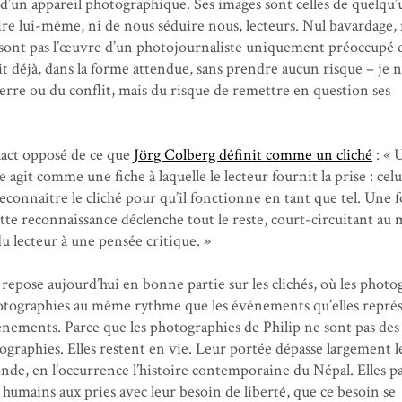
un appareil photographique. Ses images sont celles de quelqu’
uire lui-même, ni de nous séduire nous, lecteurs. Nul bavardage, 
e sont pas l’œuvre d’un photojournaliste uniquement préoccupé 
ait déjà, dans la forme attendue, sans prendre aucun risque – je n
uerre ou du conflit, mais du risque de remettre en question ses
xact opposé de ce que
Jörg Colberg définit comme un cliché
: « 
agit comme une fiche à laquelle le lecteur fournit la prise : celu
econnaître le cliché pour qu’il fonctionne en tant que tel. Une fo
tte reconnaissance déclenche tout le reste, court-circuitant au
du lecteur à une pensée critique. »
epose aujourd’hui en bonne partie sur les clichés, où les photo
hotographies au même rythme que les événements qu’elles repré
énements. Parce que les photographies de Philip ne sont pas des 
tographies. Elles restent en vie. Leur portée dépasse largement l
de, en l’occurrence l’histoire contemporaine du Népal. Elles p
s humains aux pries avec leur besoin de liberté, que ce besoin se