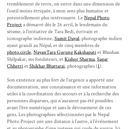
tremblement de terre, on entre dans une dimension de
l’outil moins étriquée, à mon sens plus humaine et
potentiellement plus intéressante. Le
Nepal Photo
Project
a démarré dès le 26 avril, le lendemain du
séisme, à l’initiative de Tara Bedi, écrivain et
iconographe indienne,
Sumit Dayal
, photographe indien
ayant grandi au Népal, et de cinq membres de
photo.circle
,
NayanTara Gurung Kakshapati
et Bhushan
Shilpakar, ses fondateurs, et
Kishor Sharma
,
Sagar
Chhetri
et
Shikhar Bhattarai
, photographes (
1
).
Son existence au plus fort de l’urgence a apporté une
documentation, une connaissance et une information
utiles à la coordination des secours et à la recherche des
personnes disparues, qui n’auraient pas été possibles
avant l’ère numérique et sans le dévouement de ces
gens. Les photographies sélectionnées par le Nepal
Photo Project ont une distance à l’autre, à l’événement
et au photographe d’une justesse qui coule de source. Ici,