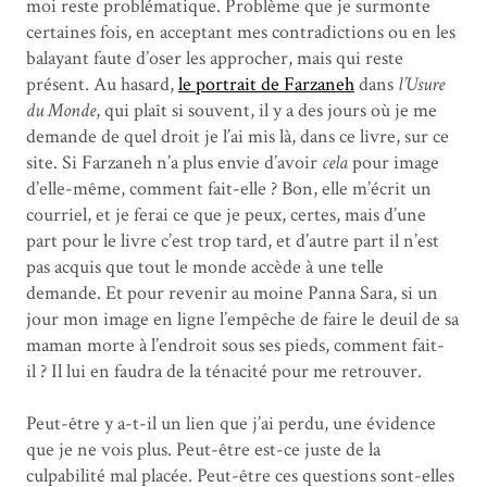
moi reste problématique. Problème que je surmonte
certaines fois, en acceptant mes contradictions ou en les
balayant faute d’oser les approcher, mais qui reste
présent. Au hasard,
le portrait de Farzaneh
dans
l’Usure
du Monde
, qui plaît si souvent, il y a des jours où je me
demande de quel droit je l’ai mis là, dans ce livre, sur ce
site. Si Farzaneh n’a plus envie d’avoir
cela
pour image
d’elle-même, comment fait-elle ? Bon, elle m’écrit un
courriel, et je ferai ce que je peux, certes, mais d’une
part pour le livre c’est trop tard, et d’autre part il n’est
pas acquis que tout le monde accède à une telle
demande. Et pour revenir au moine Panna Sara, si un
jour mon image en ligne l’empêche de faire le deuil de sa
maman morte à l’endroit sous ses pieds, comment fait-
il ? Il lui en faudra de la ténacité pour me retrouver.
Peut-être y a-t-il un lien que j’ai perdu, une évidence
que je ne vois plus. Peut-être est-ce juste de la
culpabilité mal placée. Peut-être ces questions sont-elles