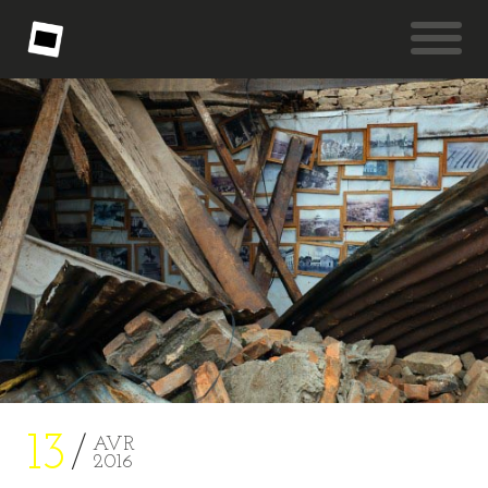
13
AVR
2016