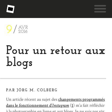
9
AVR
2016
Pour un retour aux
blogs
PAR JÖRG M. COLBERG
Un article récent au sujet des
changements programmés
dans le fonctionnement d’
Instagram
(
1
) m’a fait réfléchir
à la photographie en ligne et aux blogs. Je ne suis pas sûr