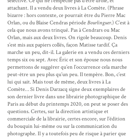
sélective. Ce qui ne l’empêche pas d’être drôle, et
attachant. Il a vendu deux livres à La Comète. (Phrase
bizarre : hors contexte, ce pourrait être du Pierre Mac
Orlan, ou du Blaise Cendras période
Bourlinguer
.) C’est à
cela que nous avons trinqué. Pas à Cendrars ou Mac
Orlan, mais aux deux livres. On rigole beaucoup. Denis
s’est mis aux papiers collés, façon Matisse tardif. Ça
marche un peu, dit-il. La galerie en a vendu ces derniers
temps six ou sept. Avec Éric et son épouse nous nous
permettons de suggérer qu’en l’occurrence cela marche
peut-être un peu plus qu’un peu. Il tempère. Bon, c’est
lui qui sait. Mais tout de même, deux livres à La
Comète… Si Denis Darzacq signe deux exemplaires de
son dernier livre dans une librairie photographique de
Paris au début du printemps 2020, on peut se poser des
questions. Certes, sur la direction artistique et
commerciale de la librairie, certes encore, sur l’édition
du bouquin lui-même ou sur la communication du
photographe. Il y a toutefois peu de risque à parier que