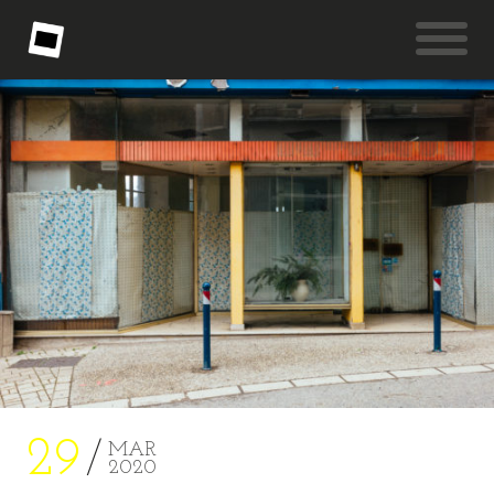
29
MAR
2020