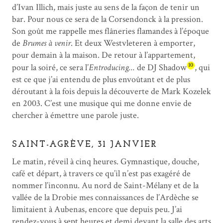
d’Ivan Illich, mais juste au sens de la façon de tenir un
bar. Pour nous ce sera de la Corsendonck à la pression.
Son goût me rappelle mes flâneries flamandes à l’époque
de
Brumes à venir
. Et deux Westvleteren à emporter,
pour demain à la maison. De retour à l’appartement,
10
pour la soiré, ce sera l’
Entroducing…
de DJ Shadow
, qui
est ce que j’ai entendu de plus envoûtant et de plus
déroutant à la fois depuis la découverte de Mark Kozelek
en 2003. C’est une musique qui me donne envie de
chercher à émettre une parole juste.
SAINT-AGRÈVE, 31 JANVIER
Le matin, réveil à cinq heures. Gymnastique, douche,
café et départ, à travers ce qu’il n’est pas exagéré de
nommer l’inconnu. Au nord de Saint-Mélany et de la
vallée de la Drobie mes connaissances de l’Ardèche se
limitaient à Aubenas, encore que depuis peu. J’ai
rendez-vous à sept heures et demi devant la salle des arts