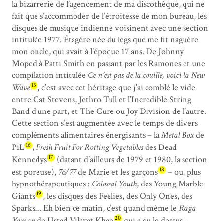
la bizarrerie de l’agencement de ma discothèque, qui ne
fait que s’accommoder de l’étroitesse de mon bureau, les
disques de musique indienne voisinent avec une section
intitulée 1977. Étagère née du legs que me fit naguère
mon oncle, qui avait à l’époque 17 ans. De Johnny
Moped à Patti Smith en passant par les Ramones et une
compilation intitulée
Ce n’est pas de la couille, voici la New
15
Wave
, c’est avec cet héritage que j’ai comblé le vide
entre Cat Stevens, Jethro Tull et l’Incredible String
Band d’une part, et The Cure ou Joy Division de l’autre.
Cette section s’est augmentée avec le temps de divers
compléments alimentaires énergisants – la
Metal Box
de
16
PiL
,
Fresh Fruit For Rotting Vegetables
des Dead
17
Kennedys
(datant d’ailleurs de 1979 et 1980, la section
18
est poreuse),
76/77
de Marie et les garçons
– ou, plus
hypnothérapeutiques :
Colossal Youth
, des Young Marble
19
Giants
, les disques des Feelies, des Only Ones, des
Sparks… Eh bien ce matin, c’est quand même le
Raga
20
Yaman
de Ustad Vilayat Khan
qui a eu le dessus –