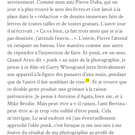
sereinement. Comme mon ami Pierre Duba, qui un
jour n’a plus trouvé le sens des livres et s’est lancé à la
place dans la « rédaction » de dessins immenses faits de
lettres de toutes tailles et de toutes graisses. L’autre jour
il m’écrivait : « Ça va bien, ça fait trois mois que je n’ai
pas dessinée, j’attends l’envie… ». L’envie, Pierre l’attend
en retapant un bateau. Une manière comme une autre
de répondre à l’injonction de faire. Et punk, en un sens.
Quand Arno dit « punk » au sujet de la photographie, je
pense à ce film où Garry Winogrand jette littéralement
son appareil à la figure des passants d’une main, pendant
21
que de l’autre il fait semblant de rien
. Et je trouve que
ce double geste produit une grimace à la raison
piétonnière. Je pense à Antoine d’Agata, bien sûr, et à
Mike Brodie. Mais peut-être a-t-il raison, l’ami Bertina :
peut-être ai-je trop vite oublié d’être punk. Cela
m’intrigue. Le seul endroit où j’aie éventuellement
approché l’idée punk, c’est lorsque je me suis mis à me
foutre du résultat de ma photographie au profit de