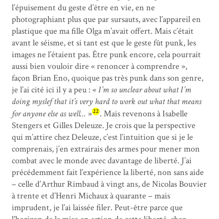
l’épuisement du geste d’être en vie, en ne
photographiant plus que par sursauts, avec l’appareil en
plastique que ma fille Olga m’avait offert. Mais c’était
avant le séisme, et si tant est que le geste fût punk, les
images ne l’étaient pas. Être punk encore, cela pourrait
aussi bien vouloir dire « renoncer à comprendre »,
façon Brian Eno, quoique pas très punk dans son genre,
je l’ai cité ici il y a peu : «
I’m so unclear about what I’m
doing myslef that it’s very hard to work out what that means
22
for anyone else as well…
»
. Mais revenons à Isabelle
Stengers et Gilles Deleuze. Je crois que la perspective
qui m’attire chez Deleuze, c’est l’intuition que si je le
comprenais, j’en extrairais des armes pour mener mon
combat avec le monde avec davantage de liberté. J’ai
précédemment fait l’expérience la liberté, non sans aide
– celle d’Arthur Rimbaud à vingt ans, de Nicolas Bouvier
à trente et d’Henri Michaux à quarante – mais
imprudent, je l’ai laissée filer. Peut-être parce que