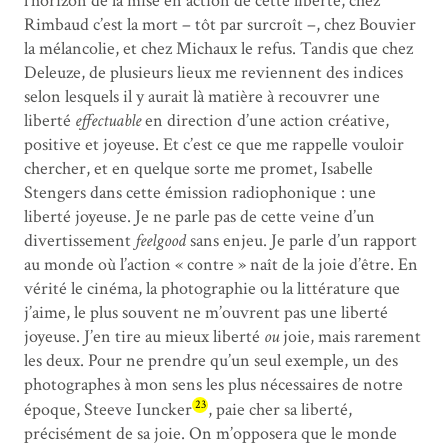
l’horizon de la mise en action de cette liberté, chez
Rimbaud c’est la mort – tôt par surcroît –, chez Bouvier
la mélancolie, et chez Michaux le refus. Tandis que chez
Deleuze, de plusieurs lieux me reviennent des indices
selon lesquels il y aurait là matière à recouvrer une
liberté
effectuable
en direction d’une action créative,
positive et joyeuse. Et c’est ce que me rappelle vouloir
chercher, et en quelque sorte me promet, Isabelle
Stengers dans cette émission radiophonique : une
liberté joyeuse. Je ne parle pas de cette veine d’un
divertissement
feelgood
sans enjeu. Je parle d’un rapport
au monde où l’action « contre » naît de la joie d’être. En
vérité le cinéma, la photographie ou la littérature que
j’aime, le plus souvent ne m’ouvrent pas une liberté
joyeuse. J’en tire au mieux liberté
ou
joie, mais rarement
les deux. Pour ne prendre qu’un seul exemple, un des
photographes à mon sens les plus nécessaires de notre
23
époque, Steeve Iuncker
, paie cher sa liberté,
précisément de sa joie. On m’opposera que le monde