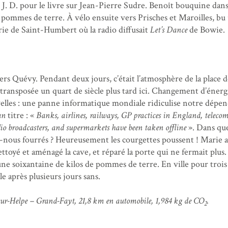
 J. D. pour le livre sur Jean-Pierre Sudre. Benoît bouquine dans
s pommes de terre. À vélo ensuite vers Prisches et Maroilles, bu
serie de Saint-Humbert où la radio diffusait
Let’s Dance
de Bowie.
vers Quévy. Pendant deux jours, c’était l’atmosphère de la place d
transposée un quart de siècle plus tard ici. Changement d’énerg
elles : une panne informatique mondiale ridiculise notre dépen
an
titre : «
Banks, airlines, railways, GP practices in England, telecom
o broadcasters, and supermarkets have been taken offline
». Dans que
ous fourrés ? Heureusement les courgettes poussent ! Marie a
ettoyé et aménagé la cave, et réparé la porte qui ne fermait plus
ne soixantaine de kilos de pommes de terre. En ville pour trois
e après plusieurs jours sans.
ur-Helpe – Grand-Fayt, 21,8 km en automobile, 1,984 kg de CO
.
2