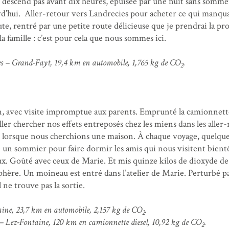
e descend pas avant dix heures, épuisée par une nuit sans sommei
urd’hui. Aller-retour vers Landrecies pour acheter ce qui manqua
ute, rentré par une petite route délicieuse que je prendrai la pr
 la famille : c’est pour cela que nous sommes ici.
 – Grand-Fayt, 19,4 km en automobile, 1,765 kg de CO
.
2
, avec visite impromptue aux parents. Emprunté la camionnett
ler chercher nos effets entreposés chez les miens dans les aller-
 lorsque nous cherchions une maison. À chaque voyage, quelqu
 un sommier pour faire dormir les amis qui nous visitent bient
ux. Goûté avec ceux de Marie. Et mis quinze kilos de dioxyde de
hère. Un moineau est entré dans l’atelier de Marie. Perturbé pa
l ne trouve pas la sortie.
ine, 23,7 km en automobile, 2,157 kg de CO
.
2
– Lez-Fontaine, 120 km en camionnette diesel, 10,92 kg de CO
.
2