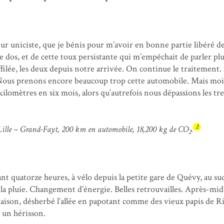
ur uniciste, que je bénis pour m’avoir en bonne partie libéré de
e dos, et de cette toux persistante qui m’empêchait de parler pl
filée, les deux depuis notre arrivée. On continue le traitement.
Nous prenons encore beaucoup trop cette automobile. Mais mo
kilomètres en six mois, alors qu’autrefois nous dépassions les tr
2
ille – Grand-Fayt, 200 km en automobile, 18,200 kg de CO
.
2
nt quatorze heures, à vélo depuis la petite gare de Quévy, au su
la pluie. Changement d’énergie. Belles retrouvailles. Après-mid
 maison, désherbé l’allée en papotant comme des vieux papis de R
 un hérisson.