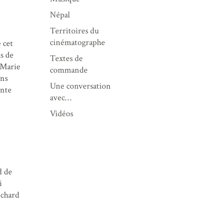
Népal
Territoires du
cinématographe
 cet
us de
Textes de
 Marie
commande
ins
Une conversation
ente
avec…
Vidéos
d de
i
ichard