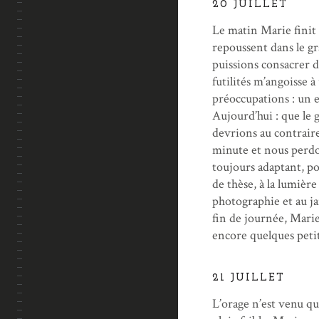
20 JUILLET
Le matin Marie finit 
repoussent dans le gra
puissions consacrer 
futilités m’angoisse 
préoccupations : un 
Aujourd’hui : que le g
devrions au contrair
minute et nous perdon
toujours adaptant, po
de thèse, à la lumière
photographie et au jar
fin de journée, Marie
encore quelques petit
21 JUILLET
L’orage n’est venu qu