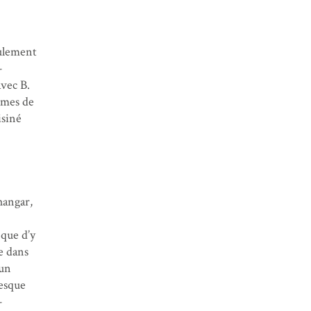
eulement
-
avec B.
mmes de
isiné
hangar,
 que d’y
ie dans
 un
resque
-