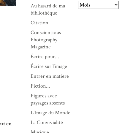
Au hasard de ma
A
bibliothèque
r
Citation
c
Conscientious
h
Photography
i
Magazine
v
e
Écrire pour…
s
Écrire sur l'image
Entrer en matière
Fiction…
Figures avec
paysages absents
L'Image du Monde
La Convivialité
eut en
Musique