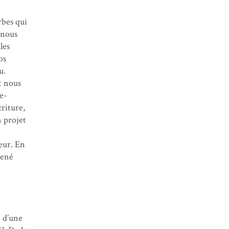
rbes qui
e nous
les
os
u.
nt nous
e-
riture,
n projet
ieur. En
mené
é d’une