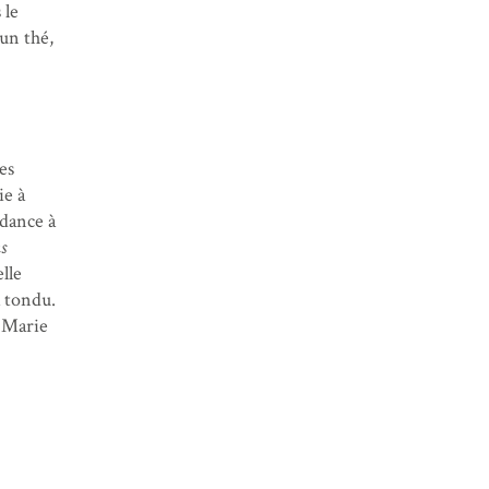
 le
 un thé,
es
ie à
dance à
s
lle
 tondu.
. Marie