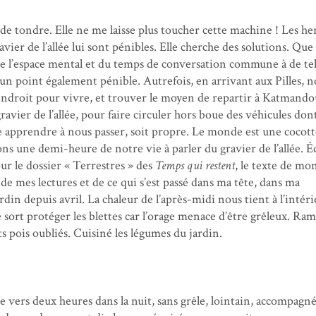
de tondre. Elle ne me laisse plus toucher cette machine ! Les he
vier de l’allée lui sont pénibles. Elle cherche des solutions. Qu
de l’espace mental et du temps de conversation commune à de tel
à un point également pénible. Autrefois, en arrivant aux Pilles, n
endroit pour vivre, et trouver le moyen de repartir à Katmando
ravier de l’allée, pour faire circuler hors boue des véhicules do
e apprendre à nous passer, soit propre. Le monde est une cocott
s une demi-heure de notre vie à parler du gravier de l’allée. Éc
ur le dossier « Terrestres » des
Temps qui restent
, le texte de mo
 de mes lectures et de ce qui s’est passé dans ma tête, dans ma
din depuis avril. La chaleur de l’après-midi nous tient à l’intér
 sort protéger les blettes car l’orage menace d’être grêleux. Ra
s pois oubliés. Cuisiné les légumes du jardin.
e vers deux heures dans la nuit, sans grêle, lointain, accompagn