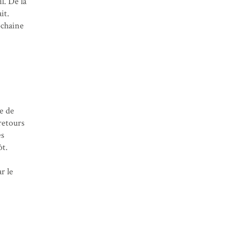
l. De la
it.
ochaine
e de
retours
es
ôt.
r le