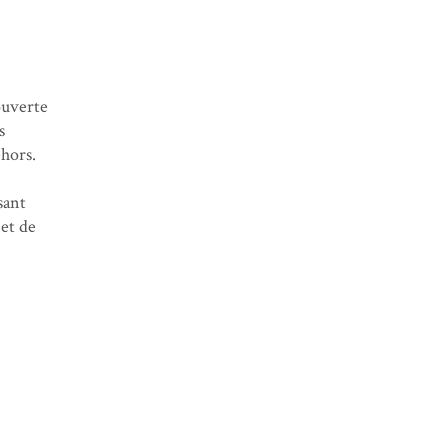
ouverte
s
ehors.
sant
jet de