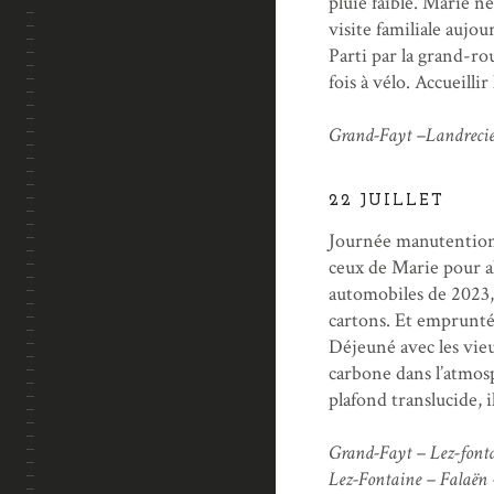
pluie faible. Marie n
visite familiale aujo
Parti par la grand-ro
fois à vélo. Accueillir
Grand-Fayt –Landrecies
22 JUILLET
Journée manutention
ceux de Marie pour al
automobiles de 2023,
cartons. Et emprunté
Déjeuné avec les vie
carbone dans l’atmosp
plafond translucide, i
Grand-Fayt – Lez-fonta
Lez-Fontaine – Falaën 