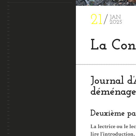
21
JAN
2025
La Conv
Journal d
déménage
Deuxième part
La lectrice ou le l
lire l’introduction