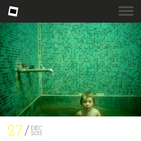
27
DÉC
2015