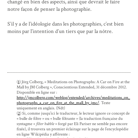
changé en bien des aspects, ainsi que devrait le faire
notre façon de penser la photographie.
S’il y a de l’idéologie dans les photographies, c’est bien
moins par l’intention d’un tiers que par la nôtre.
(
1
) Jörg Colberg, « Meditations on Photographs: A Car on Fire at the
Mall by JM Colberg », Conscientious Extended, 31 décembre 2012.
Disponible en ligne sur :
http://jmcolberg.com/weblog/extended/archives/meditations_on_
photographs_a_car_on_fire_at_the_mall_by_jmc/
. Texte
uniquement en anglais. (Ndt)
(
2
) Si, comme jusqu’ici le traducteur, le lecteur ignore ce concept de
« bulle de filtre » ou « bulle filtrante » (la traduction française du
syntagme «
filter bubble
» forgé par Eli Pariser ne semble pas encore
fixée), il trouvera un premier éclairage sur la page de l’encyclopédie
en ligne Wikipédia y afférente :