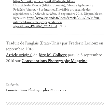
https://fr.wikipedia.org/wiki/Bulle_de_filtres
.
Un article du Monde (édition abonnés), l’aborde également :
Frédéric Joignot, « Sur Internet, l’invisible propagande des
algorithmes »,
Le Monde des Idées
, 15 septembre 2016. Disponible en
ligne sur :
http://www.lemonde.fr/idees/article/2016/09/15/sur-
internet-l-invisible-propagande-des-
algorithmes_4998063_3232.html
. (Ndt)
Traduit de l’anglais (États-Unis) par Frédéric Lecloux en
septembre 2016.
Article original
de
Jörg M. Colberg
paru le 5 septembre
2016 sur
Conscientious Photography Magazine
.
Catégorie:
Conscientious Photography Magazine