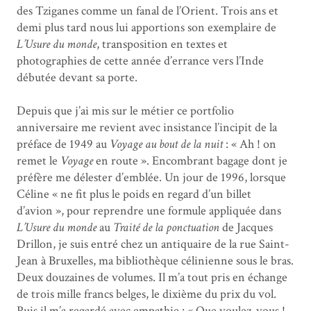
des Tziganes comme un fanal de l’Orient. Trois ans et
demi plus tard nous lui apportions son exemplaire de
L’Usure du monde
, transposition en textes et
photographies de cette année d’errance vers l’Inde
débutée devant sa porte.
Depuis que j’ai mis sur le métier ce portfolio
anniversaire me revient avec insistance l’incipit de la
préface de 1949 au
Voyage au bout de la nuit
: « Ah ! on
remet le
Voyage
en route ». Encombrant bagage dont je
préfère me délester d’emblée. Un jour de 1996, lorsque
Céline « ne fit plus le poids en regard d’un billet
d’avion », pour reprendre une formule appliquée dans
L’Usure du monde
au
Traité de la ponctuation
de Jacques
Drillon, je suis entré chez un antiquaire de la rue Saint-
Jean à Bruxelles, ma bibliothèque célinienne sous le bras.
Deux douzaines de volumes. Il m’a tout pris en échange
de trois mille francs belges, le dixième du prix du vol.
Puis il m’a regardé avec empathie : « Que voulez-vous !