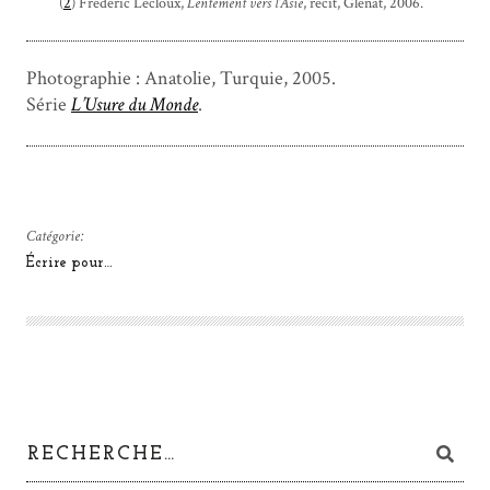
(
2
) Frédéric Lecloux,
Lentement vers l’Asie
, récit, Glénat, 2006.
Photographie : Anatolie, Turquie, 2005.
Série
L’Usure du Monde
.
Catégorie:
Écrire pour…