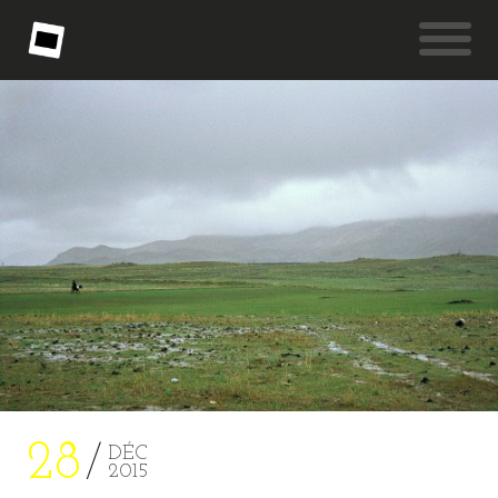
28
DÉC
2015