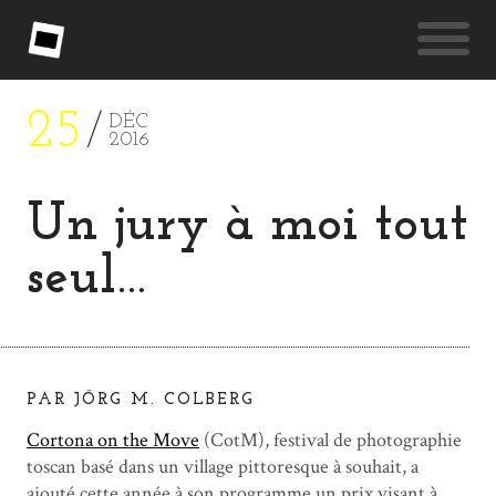
25
DÉC
2016
Un jury à moi tout
seul…
PAR JÖRG M. COLBERG
Cortona on the Move
(CotM), festival de photographie
toscan basé dans un village pittoresque à souhait, a
ajouté cette année à son programme un prix visant à