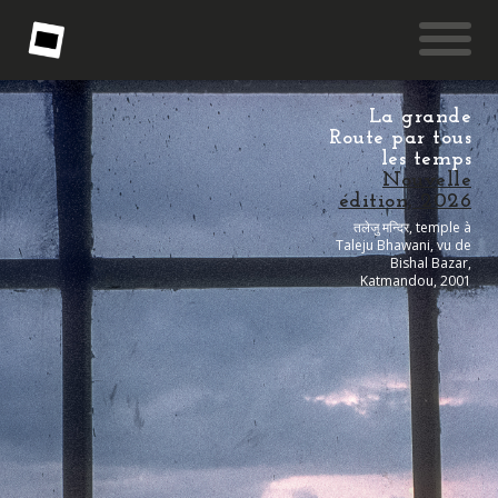
La grande
Route par tous
les temps
Nouvelle
édition, 2026
तलेजु मन्दिर, temple à
Taleju Bhawani, vu de
Bishal Bazar,
Katmandou, 2001